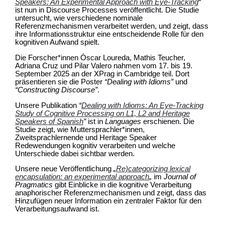
Speakers: An Experimental Approach with Eye-Tracking
“
ist nun in Discourse Processes veröffentlicht. Die Studie
untersucht, wie verschiedene nominale
Referenzmechanismen verarbeitet werden, und zeigt, dass
ihre Informationsstruktur eine entscheidende Rolle für den
kognitiven Aufwand spielt.
Die Forscher*innen Óscar Loureda, Mathis Teucher,
Adriana Cruz und Pilar Valero nahmen vom 17. bis 19.
September 2025 an der XPrag in Cambridge teil. Dort
präsentieren sie die Poster
“Dealing with Idioms”
und
“Constructing Discourse”
.
Unsere Publikation
“
Dealing with Idioms: An Eye-Tracking
Study of Cognitive Processing on L1, L2 and Heritage
Speakers of Spanish
”
ist in
Languages
erschienen. Die
Studie zeigt, wie Muttersprachler*innen,
Zweitsprachlernende und Heritage Speaker
Redewendungen kognitiv verarbeiten und welche
Unterschiede dabei sichtbar werden.
Unsere neue Veröffentlichung
„
Re)categorizing lexical
encapsulation: an experimental approach
„
im
Journal of
Pragmatics
gibt Einblicke in die kognitive Verarbeitung
anaphorischer Referenzmechanismen und zeigt, dass das
Hinzufügen neuer Information ein zentraler Faktor für den
Verarbeitungsaufwand ist.